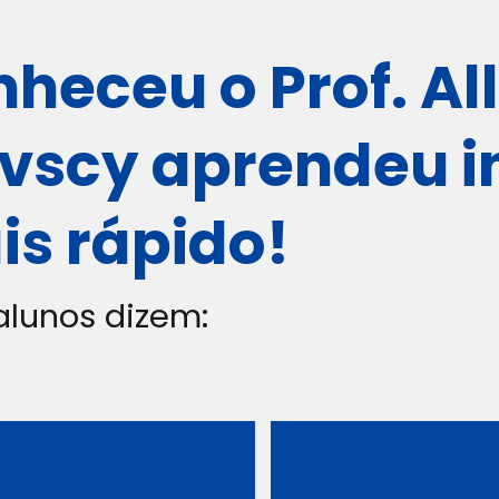
heceu o Prof. Al
vscy aprendeu i
is rápido!
alunos dizem: