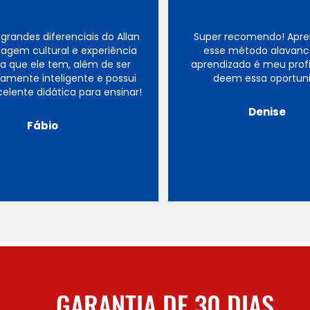
grandes diferenciais do Allan
Super recomendo! Apr
agem cultural e experiência
esse método alavan
da que ele tem, além de ser
aprendizado é meu profi
amente inteligente e possui
deem essa oportun
lente didática para ensinar!
Denise
Fábio
GARANTIA DE 30 DIAS