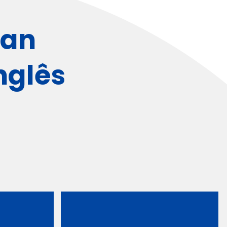
lan
nglês