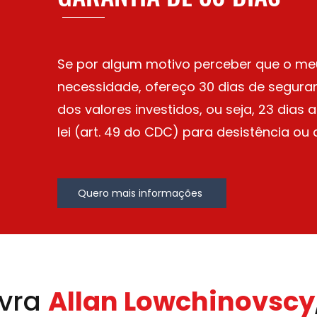
Se por algum motivo perceber que o meu
necessidade, ofereço 30 dias de segura
dos valores investidos, ou seja, 23 dias
lei (art. 49 do CDC) para desistência ou
Quero mais informações
avra
Allan Lowchinovscy