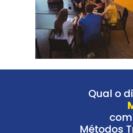
Qual o d
com
Métodos T