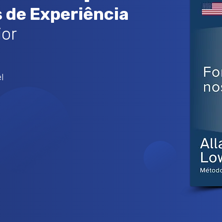
 de Experiência
ior
l