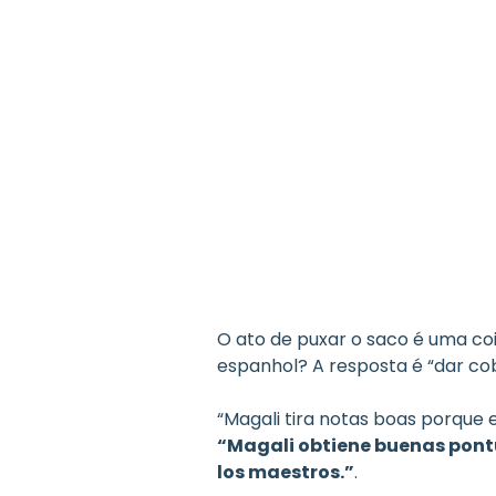
O ato de puxar o saco é uma coi
espanhol? A resposta é “dar co
“Magali tira notas boas porque 
“Magali obtiene buenas pontu
los maestros.”
.