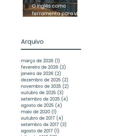
O inglês como
ferramenta para viver
experiências
inesquecíveis
Arquivo
março de 2026
(1)
1 post
fevereiro de 2026
(2)
2 posts
janeiro de 2026
(2)
2 posts
dezembro de 2025
(2)
2 posts
novembro de 2025
(2)
2 posts
outubro de 2025
(3)
3 posts
setembro de 2025
(4)
4 posts
agosto de 2025
(4)
4 posts
maio de 2020
(1)
1 post
outubro de 2017
(4)
4 posts
setembro de 2017
(3)
3 posts
agosto de 2017
(1)
1 post