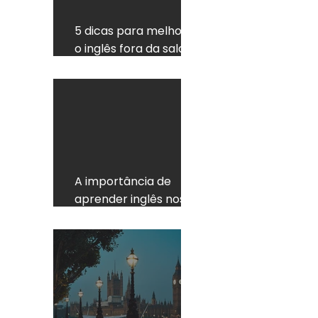
5 dicas para melhorar
o inglês fora da sala de
aula
A importância de
aprender inglês nos
dias de hoje