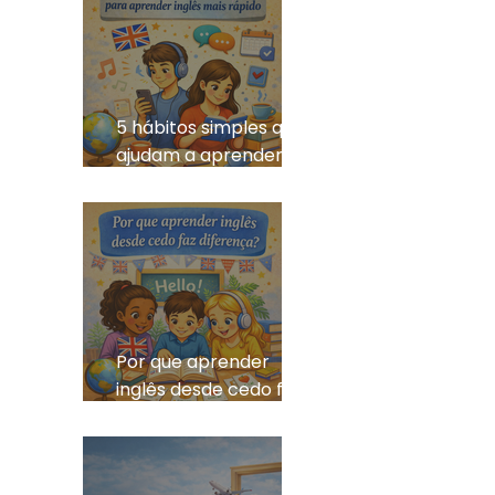
5 hábitos simples que
ajudam a aprender
inglês mais rápido
Por que aprender
inglês desde cedo faz
tanta diferença?