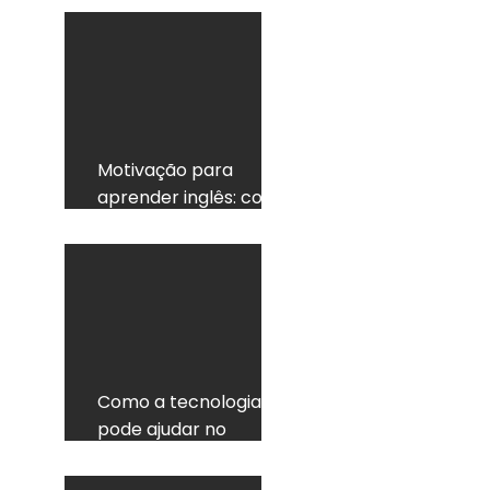
currículo
Motivação para
aprender inglês: como
não desistir
Como a tecnologia
pode ajudar no
aprendizado do inglês