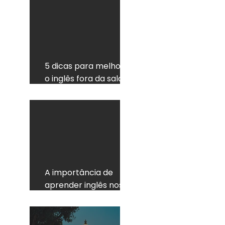
5 dicas para melhorar
o inglês fora da sala de
aula
A importância de
aprender inglês nos
dias de hoje