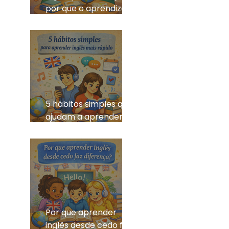
por que o aprendizado
pode ser divertido?
5 hábitos simples que
ajudam a aprender
inglês mais rápido
Por que aprender
inglês desde cedo faz