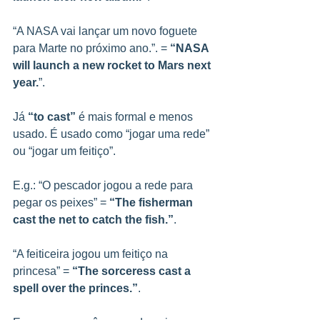
“A NASA vai lançar um novo foguete 
para Marte no próximo ano.”. = 
“NASA 
will launch a new rocket to Mars next 
year.
”.
Já 
“to cast”
 é mais formal e menos 
usado. É usado como “jogar uma rede” 
ou “jogar um feitiço”.
E.g.: “O pescador jogou a rede para 
pegar os peixes” = 
“The fisherman 
cast the net to catch the fish.”
.
“A feiticeira jogou um feitiço na 
princesa” = 
“The sorceress cast a 
spell over the princes.”
.