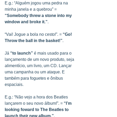
E.g.: “Alguém jogou uma pedra na 
minha janela e a quebrou” = 
“Somebody threw a stone into my 
window and broke it.”
.
“Vai! Jogue a bola no cesto!”. = 
“Go! 
Throw the ball in the basket!”
.
Já 
“to launch”
 é mais usado para o 
lançamento de um novo produto, seja 
alimentício, um livro, um CD. Lançar 
uma campanha ou um ataque. E 
também para foguetes e ônibus 
espaciais.
E.g.: “Não vejo a hora dos Beatles 
lançarem o seu novo álbum!”. =
 “I’m 
looking foward to The Beatles to 
launch their new album.”
.