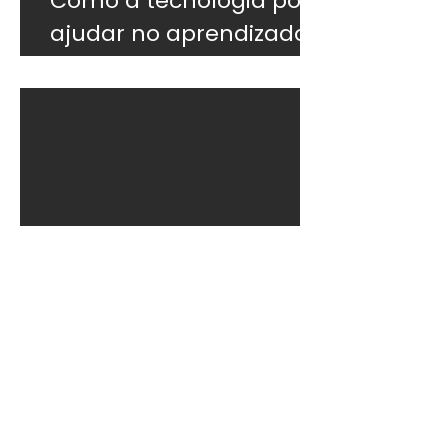
Como a tecnologia pode
ajudar no aprendizado
do inglês
5 dicas para melhorar o
inglês fora da sala de
aula